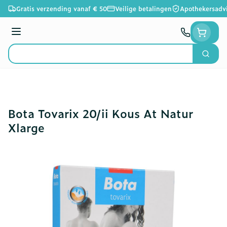
Ga naar de inhoud
Gratis verzending vanaf € 50
Veilige betalingen
Apothekersadv
Menu
Zoek
Product, merk, categorie...
Bota Tovarix 20/ii Kous At Natur
Xlarge