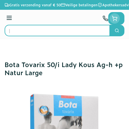
Ga naar de inhoud
Gratis verzending vanaf € 50
Veilige betalingen
Apothekersadv
Menu
Zoek
Product, merk, categorie...
Bota Tovarix 50/i Lady Kous Ag-h +p
Natur Large