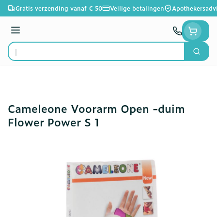
Ga naar de inhoud
Gratis verzending vanaf € 50
Veilige betalingen
Apothekersadv
Menu
Zoek
Product, merk, categorie...
Cameleone Voorarm Open -duim
Flower Power S 1