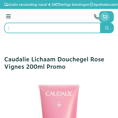
Ga naar de inhoud
Gratis verzending vanaf € 50
Veilige betalingen
Apothekersadv
Menu
Zoek
Product, merk, categorie...
Caudalie Lichaam Douchegel Rose
Vignes 200ml Promo