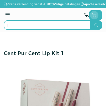
Ga naar de inhoud
Gratis verzending vanaf € 50
Veilige betalingen
Apothekersadv
Menu
Zoek
Product, merk, categorie...
Cent Pur Cent Lip Kit 1