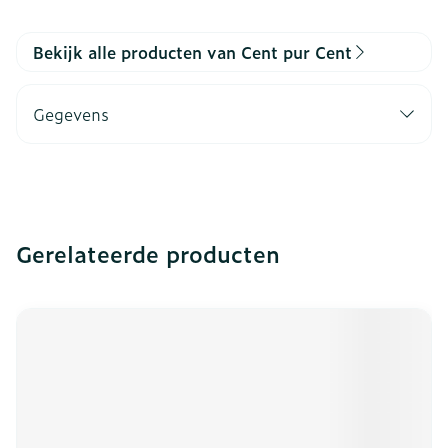
Bekijk alle producten van Cent pur Cent
Gegevens
Gerelateerde producten
Navigeren door de elementen van de carrousel is mogeli
Druk om carrousel over te slaan
Druk op om naar carrouselnavigatie te gaan