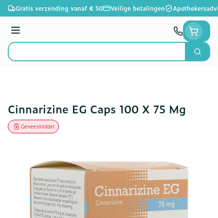
Ga naar de inhoud
Gratis verzending vanaf € 50
Veilige betalingen
Apothekersadv
Menu
Zoek
Product, merk, categorie...
Cinnarizine EG Caps 100 X 75 Mg
Geneesmiddel