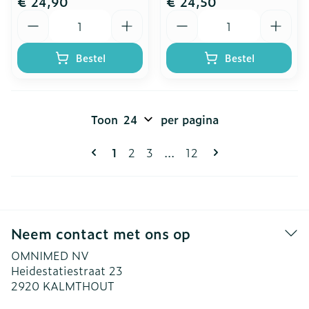
€ 24,90
€ 24,50
Aantal
Aantal
Bestel
Bestel
Toon
per pagina
Pagina's
U lees momenteel pagina
Pagina
Pagina
Pagina
1
2
3
...
12
Neem contact met ons op
OMNIMED NV
Heidestatiestraat 23
2920
KALMTHOUT