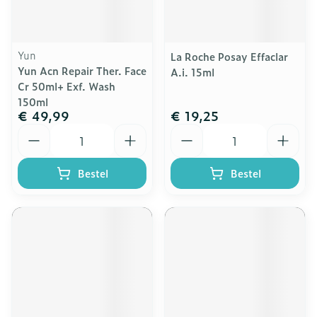
Yun
La Roche Posay Effaclar
Yun Acn Repair Ther. Face
A.i. 15ml
Cr 50ml+ Exf. Wash
150ml
€ 49,99
€ 19,25
Aantal
Aantal
Bestel
Bestel