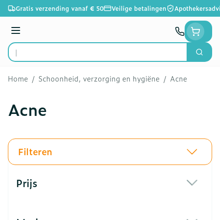
Ga naar de inhoud
Gratis verzending vanaf € 50
Veilige betalingen
Apothekersadv
Menu
Zoek
Product, merk, categorie...
Home
/
Schoonheid, verzorging en hygiëne
/
Acne
Acne
Filteren
Doorgaan naar productlijst
Prijs
filter