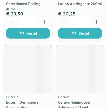
Comedomed Peeling
Lotion Astringente 200ml
40ml
€ 29,50
€ 20,25
Aantal
Aantal
Bestel
Bestel
Eucerin
CeraVe
Eucerin Dermopure
Cerave Reiningsgel
Clinic.hydra
Schuimend 236ml