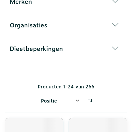
Merken
filter
Organisaties
filter
Dieetbeperkingen
filter
Producten
1
-
24
van
266
Sorteer op: