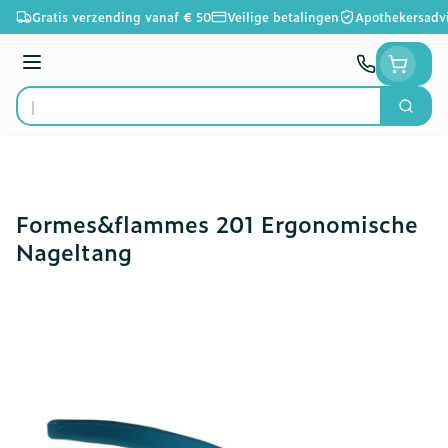
Ga naar de inhoud
Gratis verzending vanaf € 50
Veilige betalingen
Apothekersadv
Menu
Zoek
Product, merk, categorie...
Formes&flammes 201 Ergonomische
Nageltang