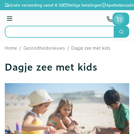
Ga naar de inhoud
Gratis verzending vanaf € 50
Veilige betalingen
Apothekersadv
Menu
Zoek
Product, merk, categorie...
Home
/
Gezondheidsnieuws
/
Dagje zee met kids
Dagje zee met kids