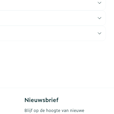
erende
Parfums en
geurproducten
CBD
Nieuwsbrief
Blijf op de hoogte van nieuwe