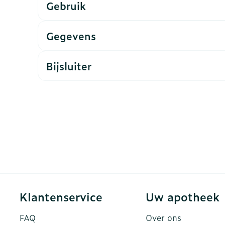
Gebruik
ddelen
Haar
rging
Supplementen
Insectenw
Gegevens
n
Mondmaskers
middelen
nissen
Bijsluiter
d -
uid
id
Zelfbruiner
Scheren
Klantenservice
Uw apotheek
FAQ
Over ons