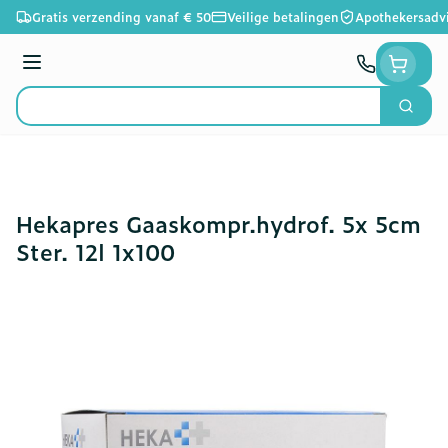
Ga naar de inhoud
Gratis verzending vanaf € 50
Veilige betalingen
Apothekersadv
Menu
Zoek
Product, merk, categorie...
Hekapres Gaaskompr.hydrof. 5x 5cm
Ster. 12l 1x100