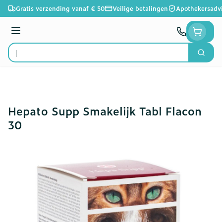
Ga naar de inhoud
Gratis verzending vanaf € 50
Veilige betalingen
Apothekersadv
Menu
Zoek
Product, merk, categorie...
Hepato Supp Smakelijk Tabl Flacon
30