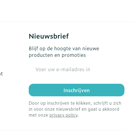
s
Bed
Doorliggen - decubitis
ing zon
Toon meer
gie
Urinewegen
Nieuwsbrief
eid, spanning
Stoppen met roken
Blijf op de hoogte van nieuwe
producten en promoties
t en intieme
en
Gezichtsreiniging -
Instrumenten
 -
E-mail adres
ontschminken
che
Anti tumor middelen
ht
 en
Reinigingsmelk, - crème,
tie
-olie en gel
Inschrijven
Anesthesie
ijn
Tonic - lotion
Door op inschrijven te klikken, schrijft u zich
rzorging
Micellair water
in voor onze nieuwsbrief en gaat u akkoord
ie
Diverse
Specifiek voor de ogen
met onze
privacy policy
.
oet
geneesmiddelen
Toon meer