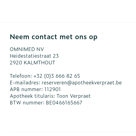
Blaren
Zuurstof
Eelt
Ademhalingsst
Eksteroog - l
Toon meer
Neem contact met ons op
Spieren en ge
OMNIMED NV
Heidestatiestraat 23
Specifiek vo
Naalden en sp
2920
KALMTHOUT
Infecties
Lichaamsverz
Spuiten
Telefoon:
+32 (0)3 666 82 65
E-mailadres:
reserveren@
apotheekverpraet.be
Deodorant
Oplossing voor
APB nummer:
112901
Gezichtsverzo
Naalden
Luizen
Apotheek titularis:
Toon Verpraet
BTW nummer:
BE0466165667
Naalden voor 
- pennaalden
Diagnostica
Toon meer