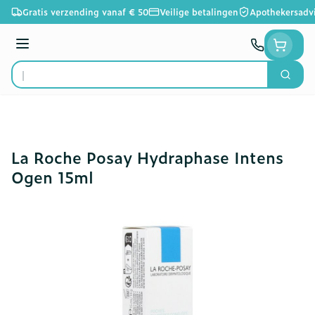
Ga naar de inhoud
Gratis verzending vanaf € 50
Veilige betalingen
Apothekersadv
Menu
Zoek
Product, merk, categorie...
La Roche Posay Hydraphase Intens
Ogen 15ml