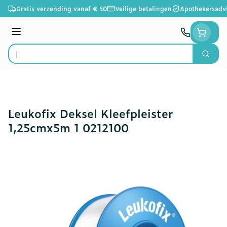
Ga naar de inhoud
Gratis verzending vanaf € 50
Veilige betalingen
Apothekersadv
Menu
Zoek
Product, merk, categorie...
Leukofix Deksel Kleefpleister
1,25cmx5m 1 0212100