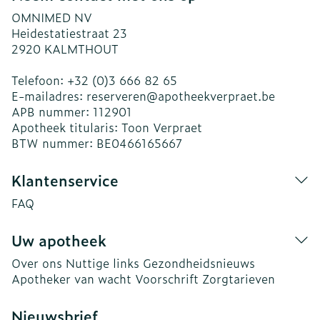
OMNIMED NV
Heidestatiestraat 23
2920
KALMTHOUT
Telefoon:
+32 (0)3 666 82 65
E-mailadres:
reserveren@
apotheekverpraet.be
APB nummer:
112901
Apotheek titularis:
Toon Verpraet
BTW nummer:
BE0466165667
Klantenservice
FAQ
Uw apotheek
Over ons
Nuttige links
Gezondheidsnieuws
Apotheker van wacht
Voorschrift
Zorgtarieven
Nieuwsbrief