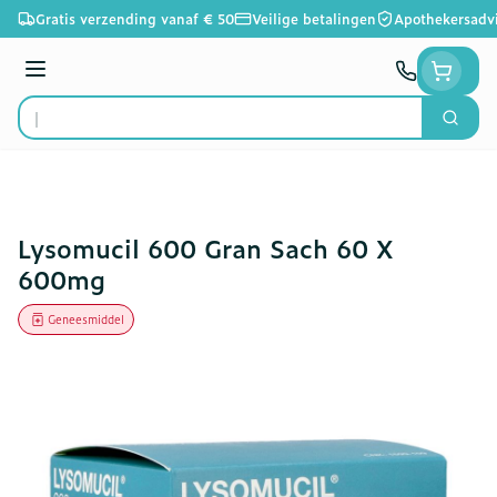
Ga naar de inhoud
Gratis verzending vanaf € 50
Veilige betalingen
Apothekersadv
Menu
Zoek
Product, merk, categorie...
Lysomucil 600 Gran Sach 60 X
600mg
Geneesmiddel