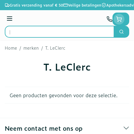
Ga naar de inhoud
Gratis verzending vanaf € 50
Veilige betalingen
Apothekersadv
Menu
Zoek
Product, merk, categorie...
Home
/
merken
/
T. LeClerc
T. LeClerc
Geen producten gevonden voor deze selectie.
Neem contact met ons op