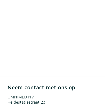
Diergeneesmi
Gezichtsverzo
Pillendozen e
accessoires
Pigmentstoor
Gevoelige hui
geïrriteerde h
Gemengde hu
Doffe huid
Toon meer
Snurken
Neem contact met ons op
OMNIMED NV
Heidestatiestraat 23