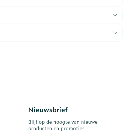
erende
Parfums en
geurproducten
CBD
Nieuwsbrief
Blijf op de hoogte van nieuwe
producten en promoties