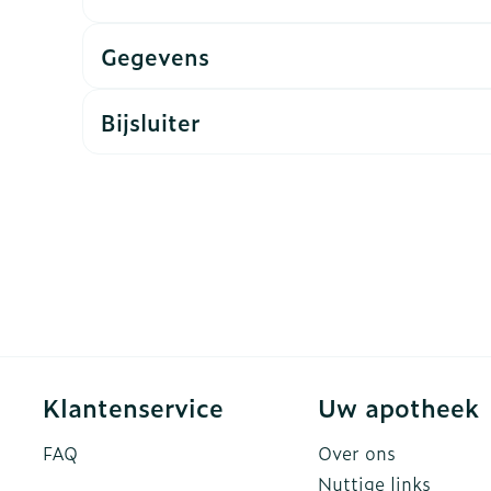
ddelen
Haar
Gegevens
rging
Supplementen
Insectenw
n
Mondmaskers
middelen
nissen
Bijsluiter
d -
uid
id
Zelfbruiner
Scheren
Klantenservice
Uw apotheek
FAQ
Over ons
Nuttige links