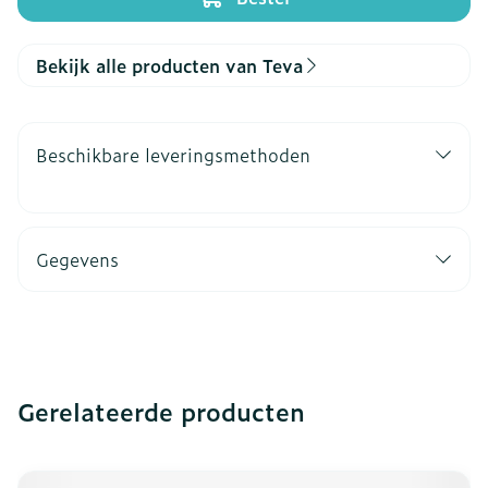
Bekijk alle producten van Teva
Beschikbare leveringsmethoden
Gegevens
Gerelateerde producten
Navigeren door de elementen van de carrousel is mogeli
Druk om carrousel over te slaan
Druk op om naar carrouselnavigatie te gaan