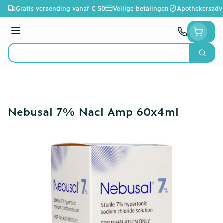
Ga naar de inhoud
Gratis verzending vanaf € 50
Veilige betalingen
Apothekersadv
Menu
Zoek
Product, merk, categorie...
Nebusal 7% Nacl Amp 60x4ml