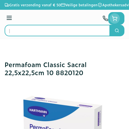
Ga naar de inhoud
Gratis verzending vanaf € 50
Veilige betalingen
Apothekersadv
Menu
Zoek
Product, merk, categorie...
Permafoam Classic Sacral
22,5x22,5cm 10 8820120