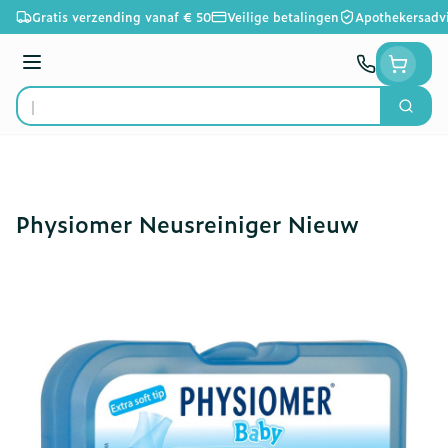
Ga naar de inhoud
Gratis verzending vanaf € 50
Veilige betalingen
Apothekersadv
Menu
Zoek
Product, merk, categorie...
Physiomer Neusreiniger Nieuw