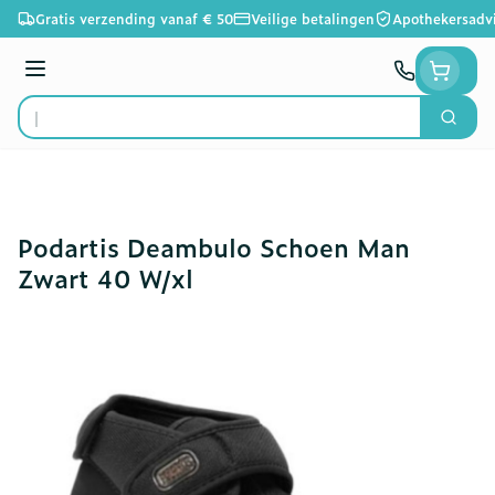
Ga naar de inhoud
Gratis verzending vanaf € 50
Veilige betalingen
Apothekersadv
Menu
Zoek
Product, merk, categorie...
Podartis Deambulo Schoen Man
Zwart 40 W/xl