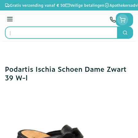
Ga naar de inhoud
Gratis verzending vanaf € 50
Veilige betalingen
Apothekersadv
Menu
Zoek
Product, merk, categorie...
Podartis Ischia Schoen Dame Zwart
39 W-l