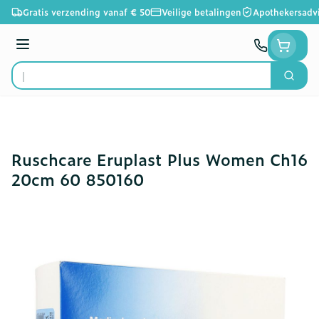
Ga naar de inhoud
Gratis verzending vanaf € 50
Veilige betalingen
Apothekersadv
Menu
Zoek
Product, merk, categorie...
Ruschcare Eruplast Plus Women Ch16
20cm 60 850160