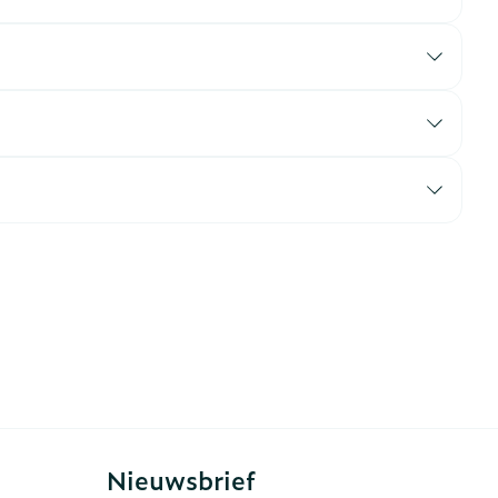
erende
Parfums en
geurproducten
CBD
Nieuwsbrief