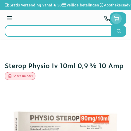
Ga naar de inhoud
Gratis verzending vanaf € 50
Veilige betalingen
Apothekersadv
Menu
Zoek
Product, merk, categorie...
Sterop Physio Iv 10ml 0,9 % 10 Amp
Geneesmiddel