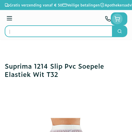
Ga naar de inhoud
Gratis verzending vanaf € 50
Veilige betalingen
Apothekersadv
Menu
Zoek
Product, merk, categorie...
Suprima 1214 Slip Pvc Soepele
Elastiek Wit T32