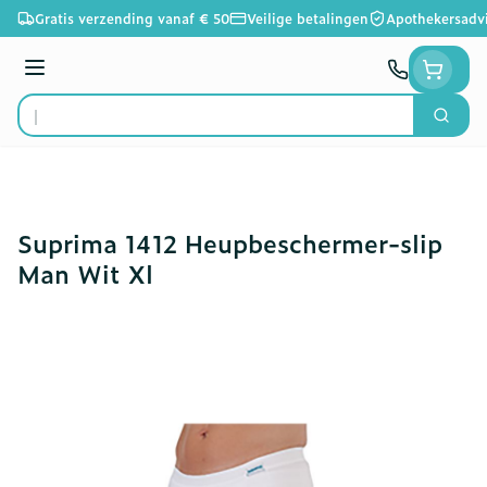
Ga naar de inhoud
Gratis verzending vanaf € 50
Veilige betalingen
Apothekersadv
Menu
Zoek
Product, merk, categorie...
Suprima 1412 Heupbeschermer-slip
Man Wit Xl