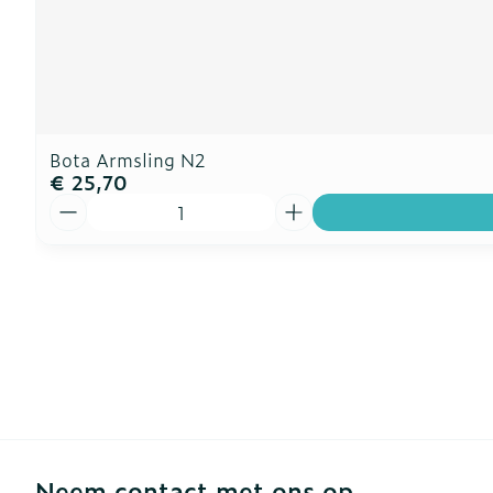
Bota Armsling N2
€ 25,70
Aantal
Neem contact met ons op