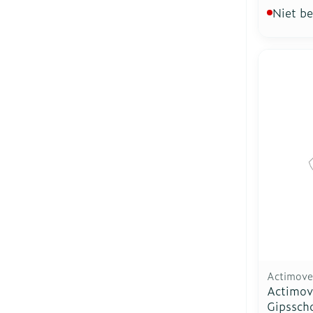
Niet b
Actimove
Actimove
Gipssch