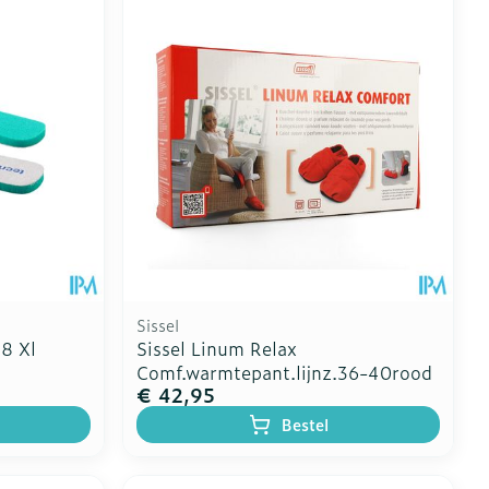
Toon meer
erende
Parfums en
geurproducten
Sissel
38 Xl
Sissel Linum Relax
Comf.warmtepant.lijnz.36-40rood
€ 42,95
CBD
Bestel