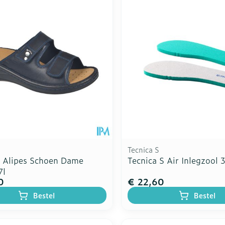
Toon meer
Toon meer
ddelen
Haar
rging
Supplementen
Insectenw
n
Mondmaskers
middelen
nissen
d -
uid
id
Tecnica S
s Alipes Schoen Dame
Tecnica S Air Inlegzool 
7l
0
€ 22,60
Zelfbruiner
Scheren
Bestel
Bestel