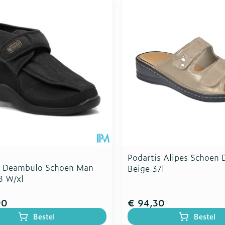
Podartis Alipes Schoen
s Deambulo Schoen Man
Beige 37l
8 W/xl
90
€ 94,30
Bestel
Bestel