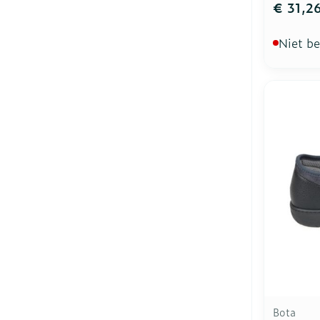
€ 31,2
Niet b
Bota