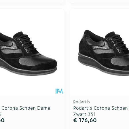
Podartis
s Corona Schoen Dame
Podartis Corona Schoe
6l
Zwart 35l
60
€ 176,60