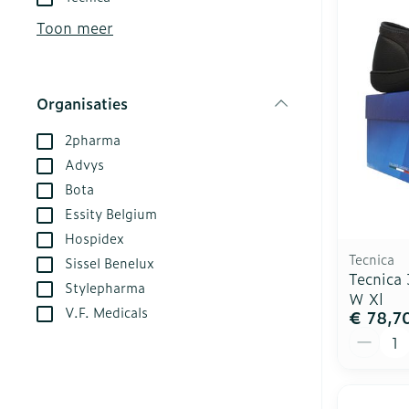
kloven
Aerosol acces
Creme, gel en
Toon meer
Blaren
Zuurstof
Eelt
Ademhalingsst
Organisaties
Eksteroog - l
filter
Toon meer
2pharma
Advys
Spieren en ge
Bota
Essity Belgium
Specifiek vo
Naalden en sp
Hospidex
Infecties
Lichaamsverz
Spuiten
Tecnica
Sissel Benelux
Tecnica
Deodorant
Oplossing voor
Stylepharma
W Xl
V.F. Medicals
Gezichtsverzo
Naalden
€ 78,7
Luizen
Aantal
Naalden voor 
- pennaalden
Diagnostica
Toon meer