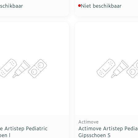
eschikbaar
Niet beschikbaar
Actimove
 Artistep Pediatric
Actimove Artistep Pedia
oen l
Gipsschoen S