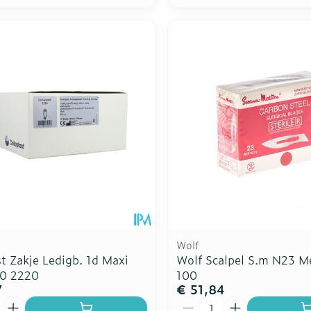
Wolf
t Zakje Ledigb. 1d Maxi
Wolf Scalpel S.m N23 Me
0 2220
100
7
€ 51,84
Aantal