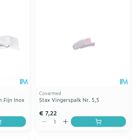
Toon meer
erende
Parfums en
geurproducten
Covarmed
 Fijn Inox
Stax Vingerspalk Nr. 5,5
€ 7,22
CBD
Aantal