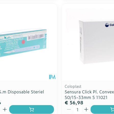
Coloplast
S.m Disposable Steriel
Sensura Click Pl. Convex
50/15-33mm 5 11021
6
€ 56,98
Aantal