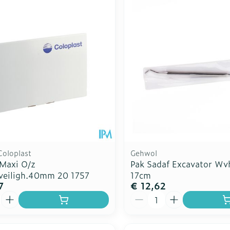
Toon meer
Toon meer
ddelen
Haar
rging
Supplementen
Insectenw
n
Mondmaskers
middelen
nissen
d -
uid
id
Coloplast
Gehwol
 Maxi O/z
Pak Sadaf Excavator Wvh
veiligh.40mm 20 1757
17cm
7
€ 12,62
Zelfbruiner
Scheren
Aantal