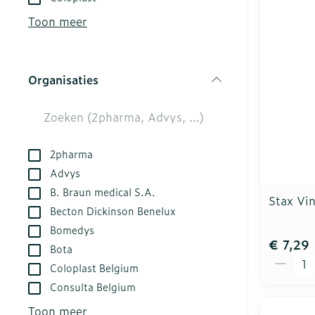
kloven
Aerosol acces
Creme, gel en
Toon meer
Blaren
Zuurstof
Eelt
Ademhalingsst
Organisaties
Eksteroog - l
filter
Toon meer
Spieren en ge
2pharma
Specifiek vo
Naalden en sp
Advys
B. Braun medical S.A.
Infecties
Lichaamsverz
Spuiten
Stax Vin
Becton Dickinson Benelux
Deodorant
Oplossing voor
Bomedys
Gezichtsverzo
Naalden
€ 7,29
Luizen
Bota
Aantal
Naalden voor 
Coloplast Belgium
- pennaalden
Consulta Belgium
Diagnostica
Toon meer
Toon meer