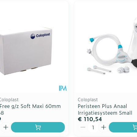
Coloplast
Coloplast
 Free g/z Soft Maxi 60mm
Peristeen Plus Anaal
68
Irrigatiesysteem Small
9
€ 110,54
Aantal