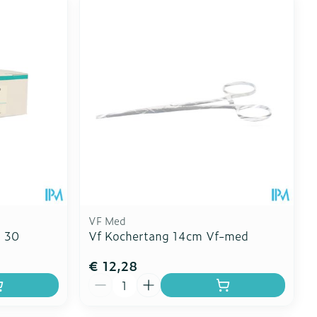
VF Med
m 30
Vf Kochertang 14cm Vf-med
€ 12,28
Aantal