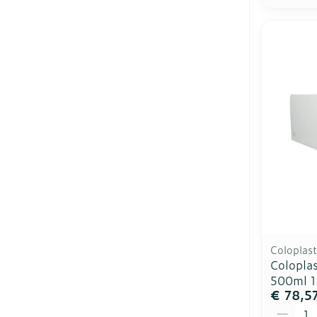
Coloplast
Coloplas
500ml 1
€ 78,5
Aantal