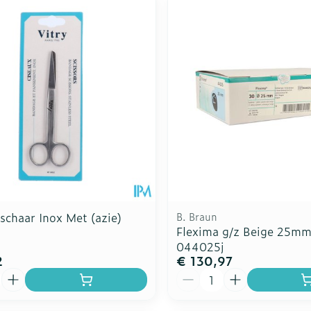
schaar Inox Met (azie)
B. Braun
Flexima g/z Beige 25m
044025j
2
€ 130,97
Aantal