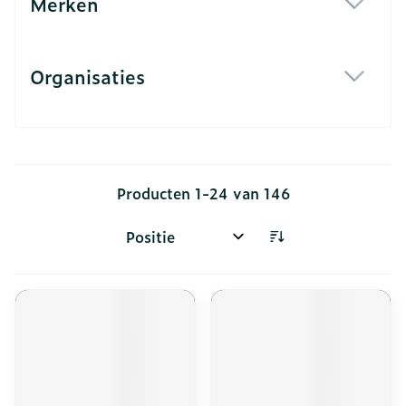
Merken
filter
Organisaties
filter
Producten
1
-
24
van
146
Sorteer op: