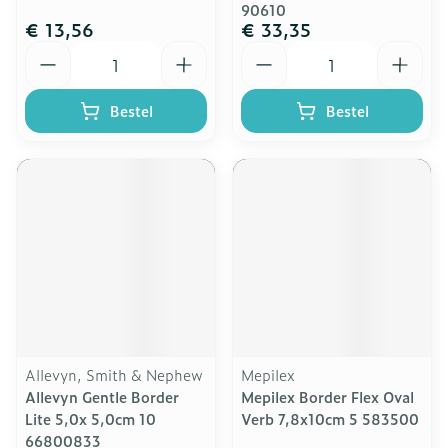
90610
€ 13,56
€ 33,35
Aantal
Aantal
Bestel
Bestel
Allevyn, Smith & Nephew
Mepilex
Allevyn Gentle Border
Mepilex Border Flex Oval
Lite 5,0x 5,0cm 10
Verb 7,8x10cm 5 583500
66800833