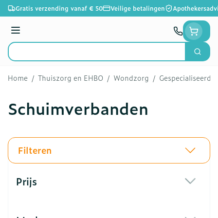
Ga naar de inhoud
Gratis verzending vanaf € 50
Veilige betalingen
Apothekersadv
Menu
Zoek
Product, merk, categorie...
Home
/
Thuiszorg en EHBO
/
Wondzorg
/
Gespecialiseerd
Schuimverbanden
Filteren
Doorgaan naar productlijst
Prijs
filter