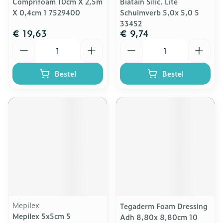
Comprifoam 10cm X 2,5m
Biatain Silic. Lite
X 0,4cm 1 7529400
Schuimverb 5,0x 5,0 5
33452
€ 19,63
€ 9,74
Aantal
Aantal
Bestel
Bestel
Mepilex
Tegaderm Foam Dressing
Mepilex 5x5cm 5
Adh 8,80x 8,80cm 10