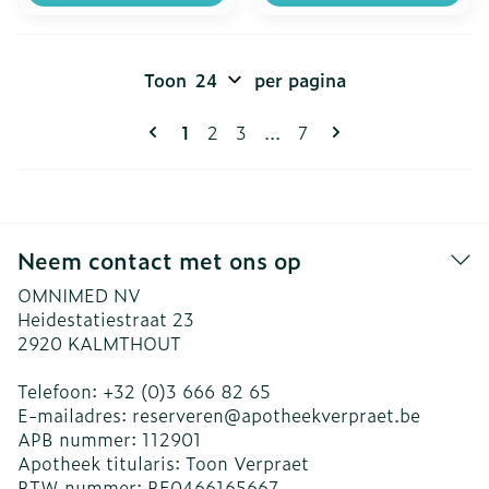
Toon
per pagina
Pagina's
U lees momenteel pagina
Pagina
Pagina
Pagina
1
2
3
...
7
Neem contact met ons op
OMNIMED NV
Heidestatiestraat 23
2920
KALMTHOUT
Telefoon:
+32 (0)3 666 82 65
E-mailadres:
reserveren@
apotheekverpraet.be
APB nummer:
112901
Apotheek titularis:
Toon Verpraet
BTW nummer:
BE0466165667