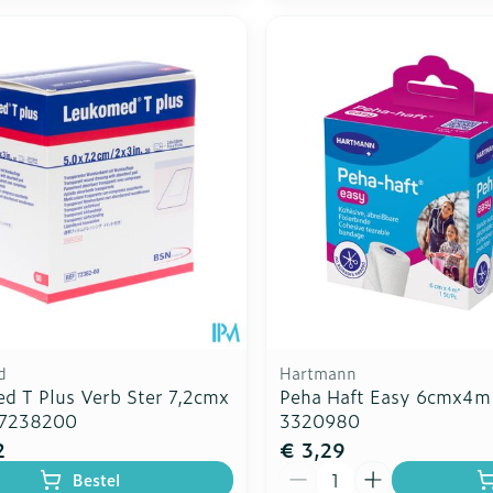
d
Hartmann
d T Plus Verb Ster 7,2cmx
Peha Haft Easy 6cmx4m
 7238200
3320980
2
€ 3,29
Aantal
Bestel