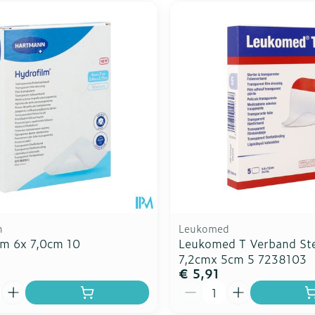
n
Leukomed
lm 6x 7,0cm 10
Leukomed T Verband Ste
7,2cmx 5cm 5 7238103
€ 5,91
Aantal