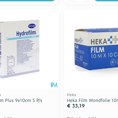
n
Heka
lm Plus 9x10cm 5 P/s
Heka Film Wondfolie 1
€ 33,19