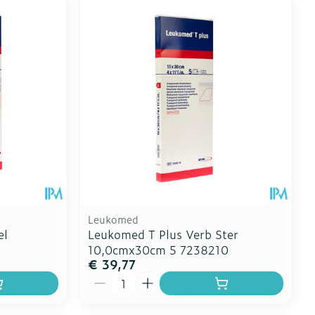
Leukomed
el
Leukomed T Plus Verb Ster
10,0cmx30cm 5 7238210
€ 39,77
Aantal