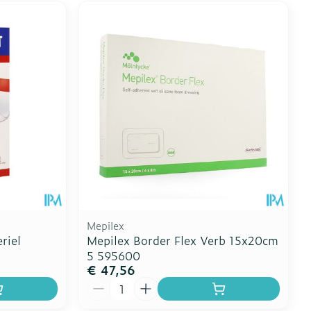
Mepilex
riel
Mepilex Border Flex Verb 15x20cm
5 595600
€ 47,56
Aantal