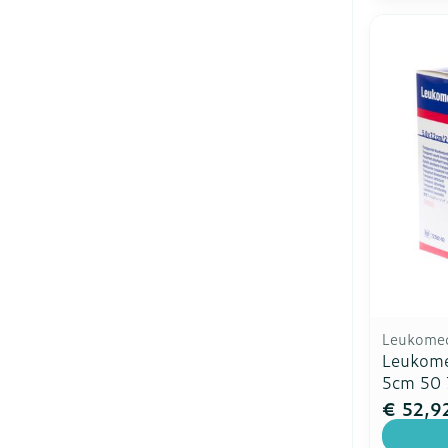
Leukome
Leukome
5cm 50
€ 52,9