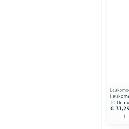
Leukome
Leukome
10,0cm
€ 31,2
Aantal