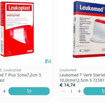
Toon meer
Toon meer
ddelen
Haar
rging
Supplementen
Insectenw
n
Mondmaskers
middelen
nissen
d -
uid
id
, Leukoplast
Leukomed
d T Plus 5cmx7,2cm 5
Leukomed T Verb Sterie
ast
10,0cmx12,5cm 5 72381
€ 14,74
Zelfbruiner
Scheren
Aantal