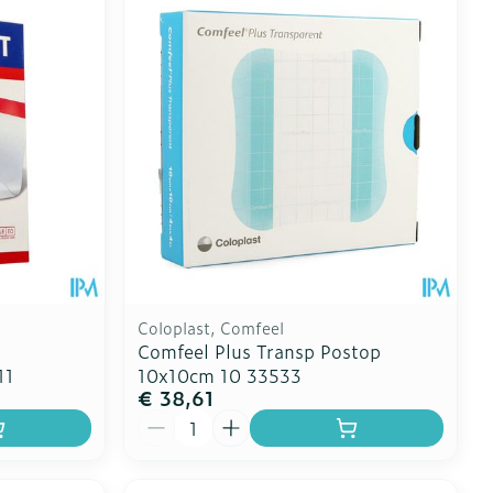
Toon meer
erende
Parfums en
geurproducten
Coloplast, Comfeel
l
Comfeel Plus Transp Postop
11
10x10cm 10 33533
€ 38,61
CBD
Aantal