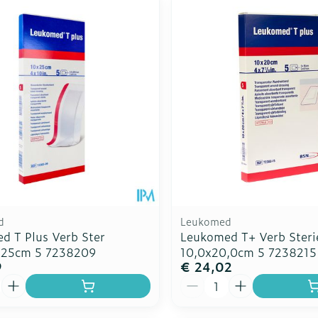
d
Leukomed
d T Plus Verb Ster
Leukomed T+ Verb Steri
x25cm 5 7238209
10,0x20,0cm 5 7238215
9
€ 24,02
Aantal