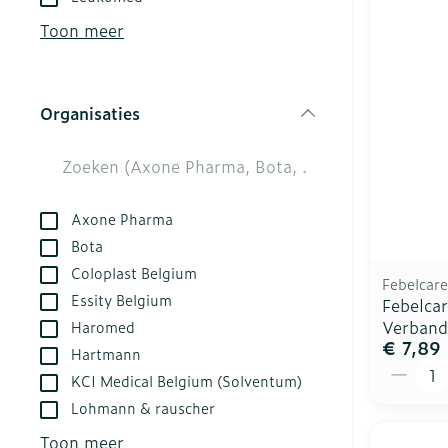
kloven
Aerosol acces
Creme, gel en
Toon meer
Blaren
Zuurstof
Eelt
Ademhalingsst
Organisaties
Eksteroog - l
filter
Toon meer
Spieren en ge
Axone Pharma
Specifiek vo
Naalden en sp
Bota
Coloplast Belgium
Infecties
Lichaamsverz
Spuiten
Febelcare
Essity Belgium
Febelcar
Deodorant
Oplossing voor
Verband
Haromed
Gezichtsverzo
Naalden
€ 7,89
Luizen
Hartmann
Aantal
Naalden voor 
KCI Medical Belgium (Solventum)
- pennaalden
Lohmann & rauscher
Diagnostica
Toon meer
Toon meer