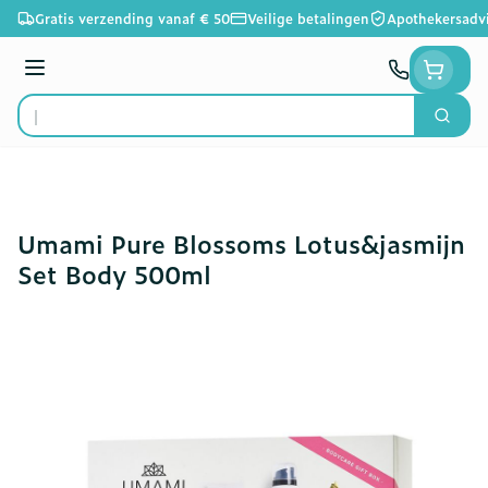
Ga naar de inhoud
Gratis verzending vanaf € 50
Veilige betalingen
Apothekersadv
Menu
Zoek
Product, merk, categorie...
Umami Pure Blossoms Lotus&jasmijn
Set Body 500ml