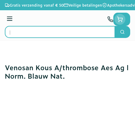
Ga naar de inhoud
Gratis verzending vanaf € 50
Veilige betalingen
Apothekersadv
Menu
Zoek
Product, merk, categorie...
Venosan Kous A/thrombose Aes Ag l
Norm. Blauw Nat.