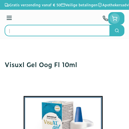
Ga naar de inhoud
Gratis verzending vanaf € 50
Veilige betalingen
Apothekersadv
Menu
Zoek
Product, merk, categorie...
Visuxl Gel Oog Fl 10ml