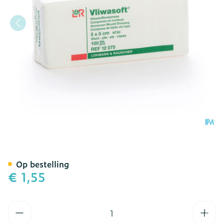
Vliwasoft Kp N/st 4pl 5x 
Op bestelling
€ 1,55
Aantal