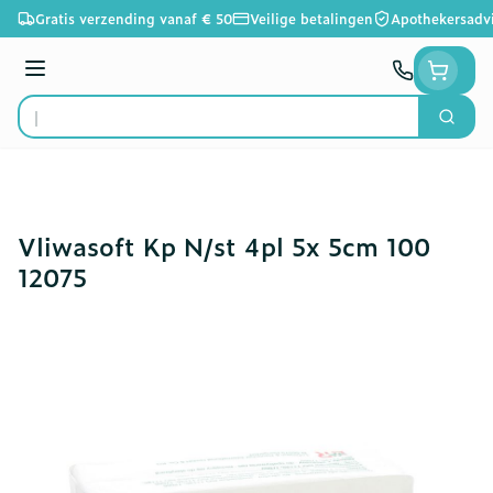
Ga naar de inhoud
Gratis verzending vanaf € 50
Veilige betalingen
Apothekersadv
Menu
Zoek
Product, merk, categorie...
Vliwasoft Kp N/st 4pl 5x 5cm 100
12075