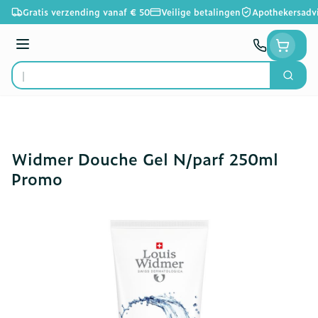
Ga naar de inhoud
Gratis verzending vanaf € 50
Veilige betalingen
Apothekersadv
Menu
Zoek
Product, merk, categorie...
Widmer Douche Gel N/parf 250ml
Promo