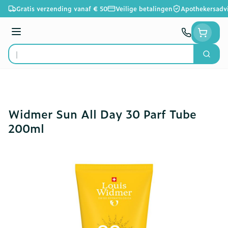
Ga naar de inhoud
Gratis verzending vanaf € 50
Veilige betalingen
Apothekersadv
Menu
Zoek
Product, merk, categorie...
Widmer Sun All Day 30 Parf Tube
200ml