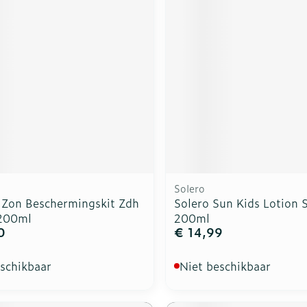
ddelen
Haar
rging
Supplementen
Insectenw
n
Mondmaskers
middelen
nissen
d -
uid
id
Solero
 Zon Beschermingskit Zdh
Solero Sun Kids Lotion 
200ml
200ml
0
€ 14,99
Zelfbruiner
Scheren
eschikbaar
Niet beschikbaar