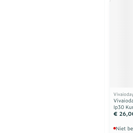
Vivaioda
Vivaiod
Ip30 Ku
€ 26,0
Niet b