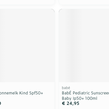
babé
onnemelk Kind Spf50+
BabÉ Pediatric Sunscree
Baby Ip50+ 100ml
0
€ 24,95