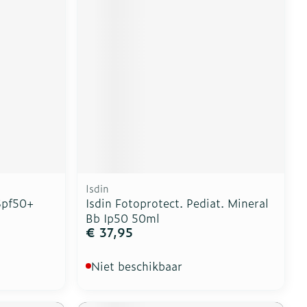
erende
Parfums en
geurproducten
Isdin
Spf50+
Isdin Fotoprotect. Pediat. Mineral
Bb Ip50 50ml
€ 37,95
CBD
Niet beschikbaar