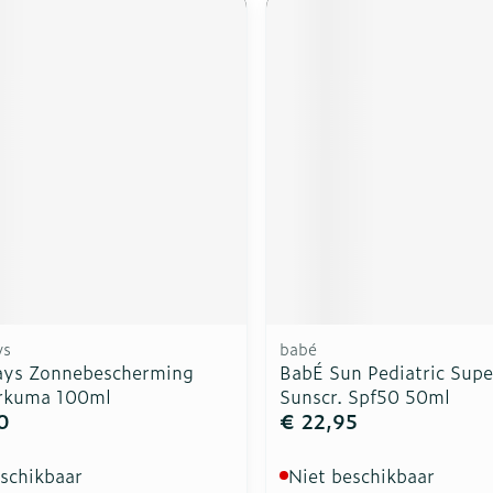
ys
babé
ays Zonnebescherming
BabÉ Sun Pediatric Supe
rkuma 100ml
Sunscr. Spf50 50ml
0
€ 22,95
eschikbaar
Niet beschikbaar