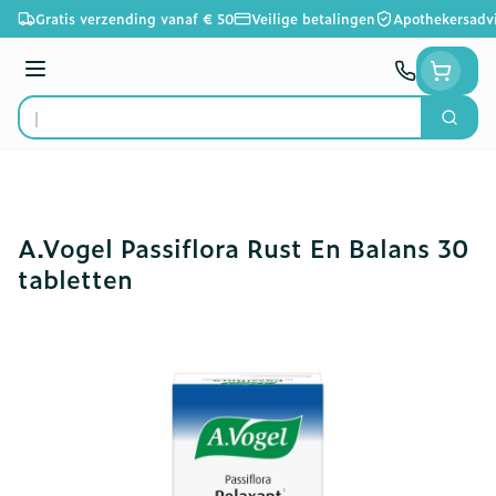
Ga naar de inhoud
Gratis verzending vanaf € 50
Veilige betalingen
Apothekersadv
Menu
Zoek
Product, merk, categorie...
A.Vogel Passiflora Rust En Balans 30
tabletten