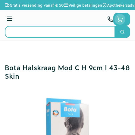
Ga naar de inhoud
Gratis verzending vanaf € 50
Veilige betalingen
Apothekersadv
Menu
Zoek
Product, merk, categorie...
Bota Halskraag Mod C H 9cm l 43-48
Skin