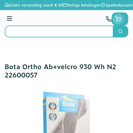
Ga naar de inhoud
Gratis verzending vanaf € 50
Veilige betalingen
Apothekersadv
Menu
Zoek
Product, merk, categorie...
Bota Ortho Ab+velcro 930 Wh N2
22600057