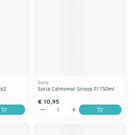
erende
Parfums en
geurproducten
Soria
862
Soria Calmomel Siroop Fl 150ml
€ 10,95
CBD
Aantal