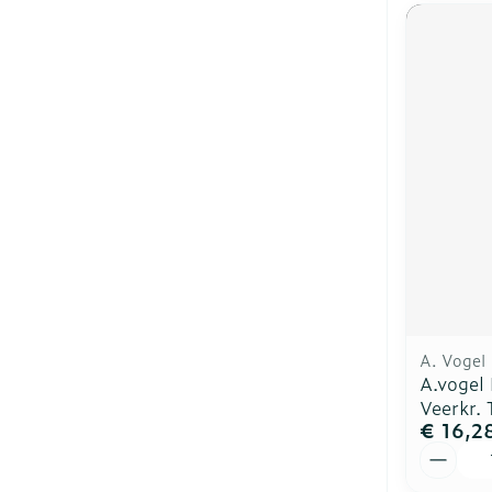
A. Vogel
A.vogel 
Veerkr. 
€ 16,2
Aantal