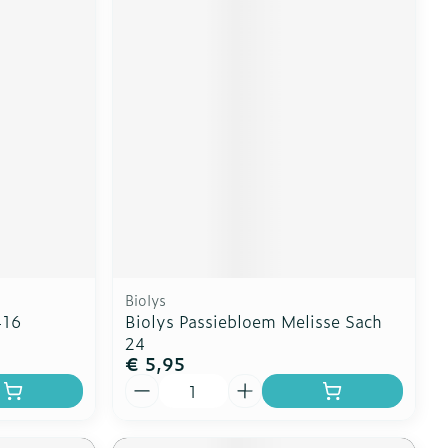
Biolys
416
Biolys Passiebloem Melisse Sach
24
€ 5,95
Aantal