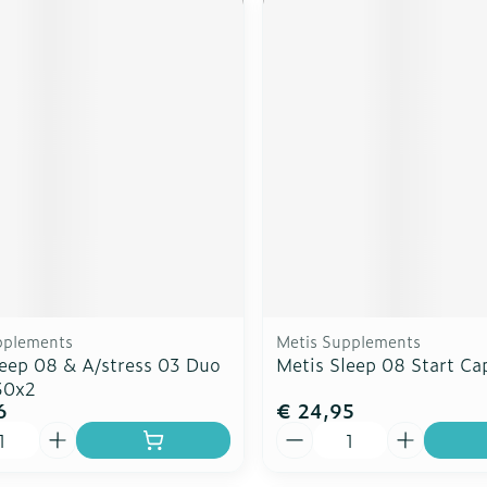
pplements
Metis Supplements
leep 08 & A/stress 03 Duo
Metis Sleep 08 Start Ca
30x2
6
€ 24,95
Aantal