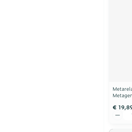
Metarel
Metagen
€ 19,8
Aantal