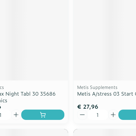
cs
Metis Supplements
ax Night Tabl 30 35686
Metis A/stress 03 Start
ics
6
€ 27,96
Aantal