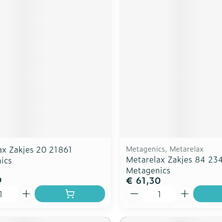
ax Zakjes 20 21861
Metagenics, Metarelax
Metarelax Zakjes 84 23
ics
Metagenics
9
€ 61,30
Aantal