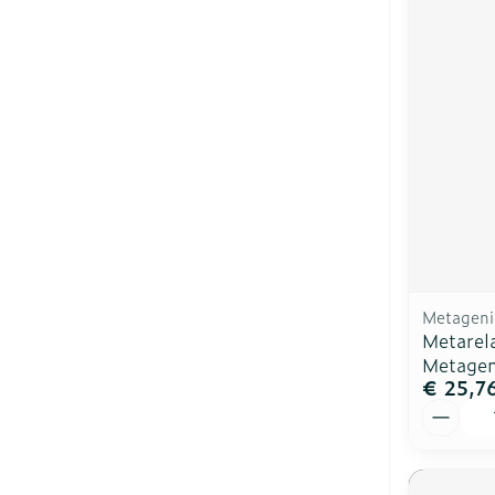
Metageni
Metarel
Metagen
€ 25,7
Aantal