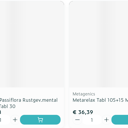
Metagenics
Passiflora Rustgev.mental
Metarelax Tabl 105+15 
Tabl 30
8
€ 36,39
Aantal