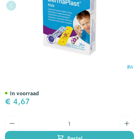
Dp Kids 2t 20 P/s
In voorraad
€ 4,67
Aantal
Bestel