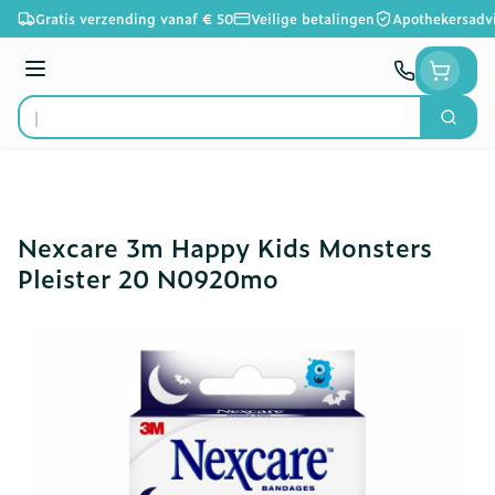
Ga naar de inhoud
Gratis verzending vanaf € 50
Veilige betalingen
Apothekersadv
Menu
Zoek
Product, merk, categorie...
Nexcare 3m Happy Kids Monsters
Pleister 20 N0920mo