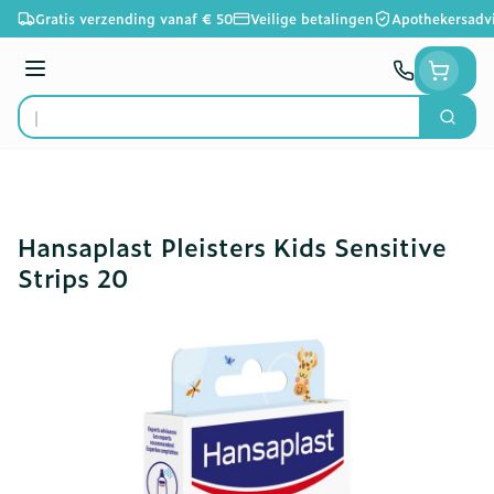
Ga naar de inhoud
Gratis verzending vanaf € 50
Veilige betalingen
Apothekersadv
Menu
Zoek
Product, merk, categorie...
Hansaplast Pleisters Kids Sensitive
Strips 20