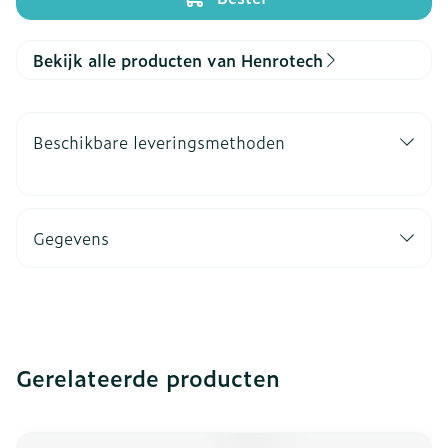
Bekijk alle producten van Henrotech
Beschikbare leveringsmethoden
Gegevens
Gerelateerde producten
Navigeren door de elementen van de carrousel is mogeli
Druk om carrousel over te slaan
Druk op om naar carrouselnavigatie te gaan