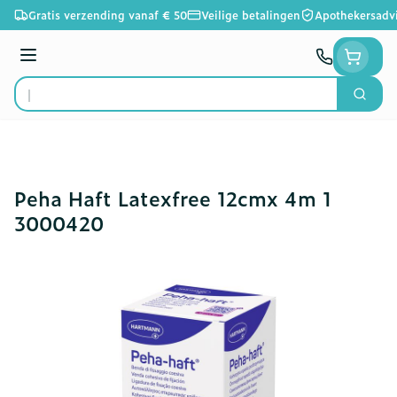
Ga naar de inhoud
Gratis verzending vanaf € 50
Veilige betalingen
Apothekersadv
Menu
Zoek
Product, merk, categorie...
Peha Haft Latexfree 12cmx 4m 1
3000420