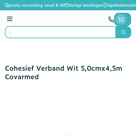
Ga naar de inhoud
Gratis verzending vanaf € 50
Veilige betalingen
Apothekersadv
Menu
Zoek
Product, merk, categorie...
Cohesief Verband Wit 5,0cmx4,5m
Covarmed